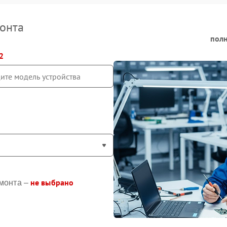
онта
полн
2
не выбрано
монта –