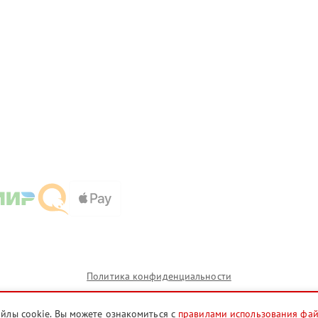
Политика конфиденциальности
айлы cookie. Вы можете ознакомиться с
правилами использования фа
ии которых сервисные центры nsk.mimaki-fix.ru предоставляют услуги по ремонту. Услуги оказываю