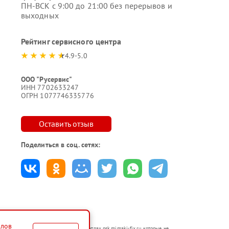
ПН-ВСК с 9:00 до 21:00 без перерывов и
выходных
Рейтинг сервисного центра
4.9-5.0
ООО "Русервис"
ИНН 7702633247
ОГРН 1077746335776
Оставить отзыв
Поделиться в соц. сетях:
йлов
тся в неавторизованных сервисных центрах nsk.mimaki-fix.ru, которые не