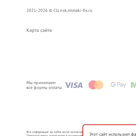
2021-2026 © СЦ nsk.mimaki-fix.ru
Карта сайта
Мы принимаем
все формы оплаты
Вся информация на сайте носит исключительно справочный характер.
Этот сайт использует ф
Товарные знаки используются исключительно для описания устройств, в отношен