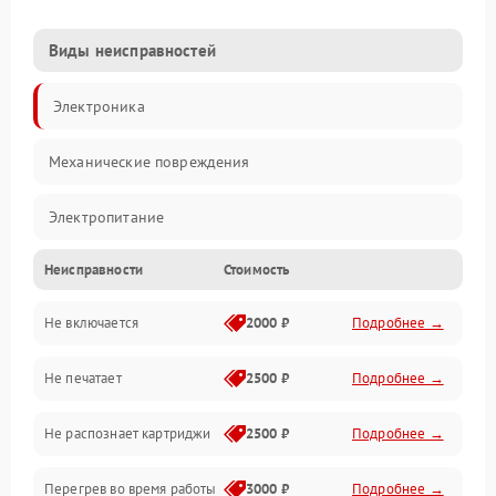
Виды неисправностей
Электроника
Механические повреждения
Электропитание
Неисправности
Стоимость
Работа системы
Не включается
2000 ₽
Подробнее →
Механика
Не печатает
2500 ₽
Подробнее →
Оптика
Не распознает картриджи
2500 ₽
Подробнее →
Программное обеспечение
Перегрев во время работы
3000 ₽
Подробнее →
Корпус/Герметичность