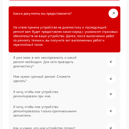
Какие документы вы предоставляете?
На этапе приема устройства на диагностику и последующий
ремонт вам будет предоставлен заказ-наряд с указанием страховых
обязательств на ваше устройство. Далее, после выполнения работ
по ремонту техники, вы получите акт выполненных работ и
гарантийный талон.
Я уже знаю в чем неисправность и какой
ремонт необходим. Для чего проводить
диагностику?
Мне нужен срочный ремонт. Сможете
сделать?
Я хочу, чтобы мое устройство
ремонтировали при мне.
Я хочу, чтобы мое устройство
ремонтировалось только оригинальными
запчастями.
Как я узнаю, что мое устройство готово?