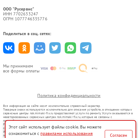
ООО "Русервис"
ИНН 7702633247
ОГРН 1077746335776
Поделиться в соц. сетях:
Мы принимаем
все формы оплаты
Политика конфиденциальности
Вся информация на сайте носит исключительно справочный характер.
Товарные знаки используются исключительно для описания устройств, в отношении которых
сервисные центры nsk.mimaki-fix.ru предоставляют услуги по ремонту. Услуги оказываются в
неавторизованных сервисных центрах nsk.mimaki-fix.ru, которые не связаны с
правообладателями товарных знаков или их официальными представителями.
Ремонт осуществляется для устройств, уже введенных в гражданский оборот в соответствии
Этот сайт использует файлы cookie. Вы можете
со статьей 1487 ГК РФ.
Использование товарных знаков не преследует цели индивидуализации услуг или введения
ознакомиться с
правилами использования
Согласен
потребителей в заблуждение, а служит для информирования о предоставляемых услугах по