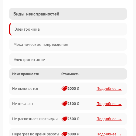
Виды неисправностей
Электроника
Механические повреждения
Электропитание
Неисправности
Стоимость
Работа системы
Не включается
2000 ₽
Подробнее →
Механика
Не печатает
2500 ₽
Подробнее →
Оптика
Не распознает картриджи
2500 ₽
Подробнее →
Программное обеспечение
Перегрев во время работы
3000 ₽
Подробнее →
Корпус/Герметичность