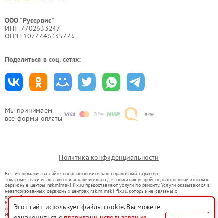
ООО "Русервис"
ИНН 7702633247
ОГРН 1077746335776
Поделиться в соц. сетях:
Мы принимаем
все формы оплаты
Политика конфиденциальности
Вся информация на сайте носит исключительно справочный характер.
Товарные знаки используются исключительно для описания устройств, в отношении которых
сервисные центры nsk.mimaki-fix.ru предоставляют услуги по ремонту. Услуги оказываются в
неавторизованных сервисных центрах nsk.mimaki-fix.ru, которые не связаны с
правообладателями товарных знаков или их официальными представителями.
Ремонт осуществляется для устройств, уже введенных в гражданский оборот в соответствии
Этот сайт использует файлы cookie. Вы можете
со статьей 1487 ГК РФ.
Использование товарных знаков не преследует цели индивидуализации услуг или введения
ознакомиться с
правилами использования