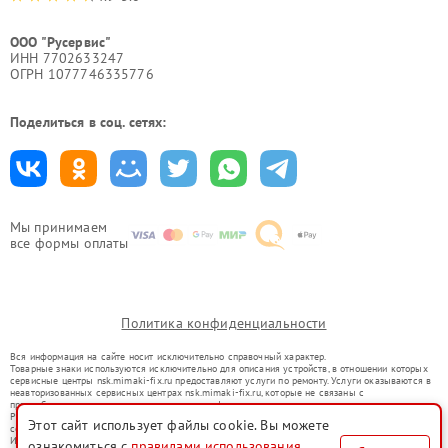
ООО "Русервис"
ИНН 7702633247
ОГРН 1077746335776
Поделиться в соц. сетях:
Мы принимаем
все формы оплаты
Политика конфиденциальности
Вся информация на сайте носит исключительно справочный характер.
Товарные знаки используются исключительно для описания устройств, в отношении которых
сервисные центры nsk.mimaki-fix.ru предоставляют услуги по ремонту. Услуги оказываются в
неавторизованных сервисных центрах nsk.mimaki-fix.ru, которые не связаны с
правообладателями товарных знаков или их официальными представителями.
Ремонт осуществляется для устройств, уже введенных в гражданский оборот в соответствии
Этот сайт использует файлы cookie. Вы можете
со статьей 1487 ГК РФ.
Использование товарных знаков не преследует цели индивидуализации услуг или введения
ознакомиться с
правилами использования