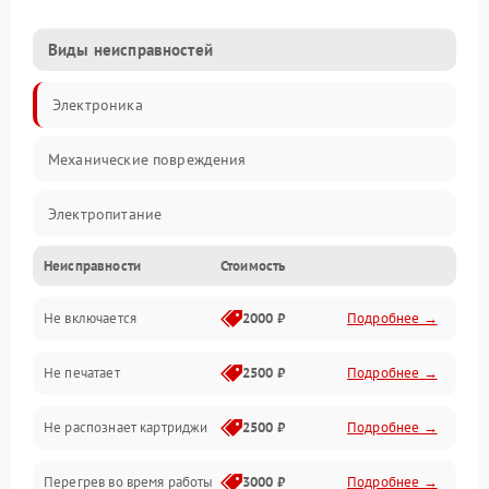
Виды неисправностей
Электроника
Механические повреждения
Электропитание
Неисправности
Стоимость
Работа системы
Не включается
2000 ₽
Подробнее →
Механика
Не печатает
2500 ₽
Подробнее →
Оптика
Не распознает картриджи
2500 ₽
Подробнее →
Программное обеспечение
Перегрев во время работы
3000 ₽
Подробнее →
Корпус/Герметичность