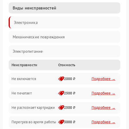
Виды неисправностей
Электроника
Механические повреждения
Электропитание
Неисправности
Стоимость
Работа системы
Не включается
2000 ₽
Подробнее →
Механика
Не печатает
2500 ₽
Подробнее →
Оптика
Не распознает картриджи
2500 ₽
Подробнее →
Программное обеспечение
Перегрев во время работы
3000 ₽
Подробнее →
Корпус/Герметичность