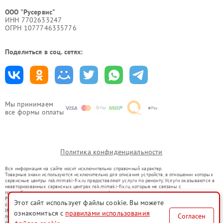
ООО "Русервис"
ИНН 7702633247
ОГРН 1077746335776
Поделиться в соц. сетях:
Мы принимаем
все формы оплаты
Политика конфиденциальности
Вся информация на сайте носит исключительно справочный характер.
Товарные знаки используются исключительно для описания устройств, в отношении которых
сервисные центры nsk.mimaki-fix.ru предоставляют услуги по ремонту. Услуги оказываются в
неавторизованных сервисных центрах nsk.mimaki-fix.ru, которые не связаны с
правообладателями товарных знаков или их официальными представителями.
Ремонт осуществляется для устройств, уже введенных в гражданский оборот в соответствии
Этот сайт использует файлы cookie. Вы можете
со статьей 1487 ГК РФ.
Использование товарных знаков не преследует цели индивидуализации услуг или введения
ознакомиться с
правилами использования
Согласен
потребителей в заблуждение, а служит для информирования о предоставляемых услугах по
ремонту техники указанных брендов.