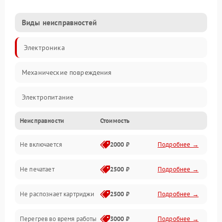
Виды неисправностей
Электроника
Механические повреждения
Электропитание
Неисправности
Стоимость
Работа системы
Не включается
2000 ₽
Подробнее →
Механика
Не печатает
2500 ₽
Подробнее →
Оптика
Не распознает картриджи
2500 ₽
Подробнее →
Программное обеспечение
Перегрев во время работы
3000 ₽
Подробнее →
Корпус/Герметичность