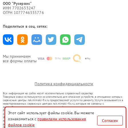
ООО "Русервис"
ИНН 7702633247
ОГРН 1077746335776
Поделиться в соц. сетях:
Мы принимаем
все формы оплаты
Политика конфиденциальности
Вся информация на сайте носит исключительно справочный характер.
Товарные знаки используются исключительно для описания устройств, в отношении которых
сервисные центры nsk.mimaki-fix.ru предоставляют услуги по ремонту. Услуги оказываются в
неавторизованных сервисных центрах nsk.mimaki-fix.ru, которые не связаны с
правообладателями товарных знаков или их официальными представителями.
Ремонт осуществляется для устройств, уже введенных в гражданский оборот в соответствии
Этот сайт использует файлы cookie. Вы можете
со статьей 1487 ГК РФ.
Использование товарных знаков не преследует цели индивидуализации услуг или введения
ознакомиться с
правилами использования
Согласен
потребителей в заблуждение, а служит для информирования о предоставляемых услугах по
файлов cookie
ремонту техники указанных брендов.
Представленная на сайте информация не является публичной офертой, определяемой