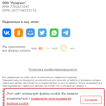
ООО "Русервис"
ИНН 7702633247
ОГРН 1077746335776
Поделиться в соц. сетях:
Мы принимаем
все формы оплаты
Политика конфиденциальности
Вся информация на сайте носит исключительно справочный характер.
Товарные знаки используются исключительно для описания устройств, в отношении которых
сервисные центры nsk.mimaki-fix.ru предоставляют услуги по ремонту. Услуги оказываются в
неавторизованных сервисных центрах nsk.mimaki-fix.ru, которые не связаны с
правообладателями товарных знаков или их официальными представителями.
Ремонт осуществляется для устройств, уже введенных в гражданский оборот в соответствии
Этот сайт использует файлы cookie. Вы можете
со статьей 1487 ГК РФ.
Использование товарных знаков не преследует цели индивидуализации услуг или введения
ознакомиться с
правилами использования
Согласен
потребителей в заблуждение, а служит для информирования о предоставляемых услугах по
файлов cookie
ремонту техники указанных брендов.
Представленная на сайте информация не является публичной офертой, определяемой