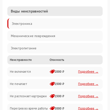
Виды неисправностей
Электроника
Механические повреждения
Электропитание
Неисправности
Стоимость
Работа системы
Не включается
2000 ₽
Подробнее →
Механика
Не печатает
2500 ₽
Подробнее →
Оптика
Не распознает картриджи
2500 ₽
Подробнее →
Программное обеспечение
Перегрев во время работы
3000 ₽
Подробнее →
Корпус/Герметичность