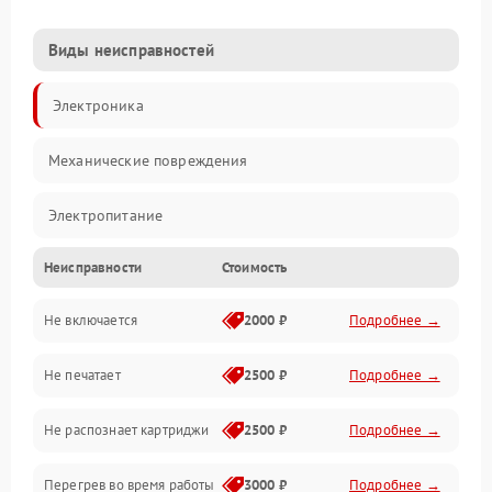
Виды неисправностей
Электроника
Механические повреждения
Электропитание
Неисправности
Стоимость
Работа системы
Не включается
2000 ₽
Подробнее →
Механика
Не печатает
2500 ₽
Подробнее →
Оптика
Не распознает картриджи
2500 ₽
Подробнее →
Программное обеспечение
Перегрев во время работы
3000 ₽
Подробнее →
Корпус/Герметичность