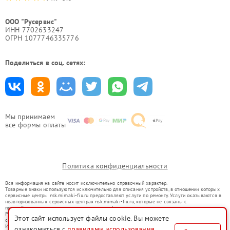
ООО "Русервис"
ИНН 7702633247
ОГРН 1077746335776
Поделиться в соц. сетях:
Мы принимаем
все формы оплаты
Политика конфиденциальности
Вся информация на сайте носит исключительно справочный характер.
Товарные знаки используются исключительно для описания устройств, в отношении которых
сервисные центры nsk.mimaki-fix.ru предоставляют услуги по ремонту. Услуги оказываются в
неавторизованных сервисных центрах nsk.mimaki-fix.ru, которые не связаны с
правообладателями товарных знаков или их официальными представителями.
Ремонт осуществляется для устройств, уже введенных в гражданский оборот в соответствии
Этот сайт использует файлы cookie. Вы можете
со статьей 1487 ГК РФ.
Использование товарных знаков не преследует цели индивидуализации услуг или введения
ознакомиться с
правилами использования