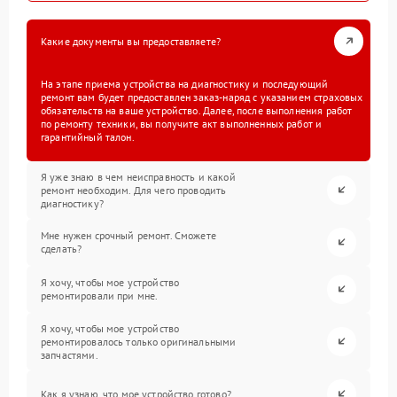
Какие документы вы предоставляете?
На этапе приема устройства на диагностику и последующий
ремонт вам будет предоставлен заказ-наряд с указанием страховых
обязательств на ваше устройство. Далее, после выполнения работ
по ремонту техники, вы получите акт выполненных работ и
гарантийный талон.
Я уже знаю в чем неисправность и какой
ремонт необходим. Для чего проводить
диагностику?
Мне нужен срочный ремонт. Сможете
сделать?
Я хочу, чтобы мое устройство
ремонтировали при мне.
Я хочу, чтобы мое устройство
ремонтировалось только оригинальными
запчастями.
Как я узнаю, что мое устройство готово?