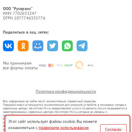
ООО "Русервис"
ИНН 7702633247
ОГРН 1077746335776
Поделиться в соц. сетях:
Мы принимаем
все формы оплаты
Политика конфиденциальности
Вся информация на сайте носит исключительно справочный характер.
Товарные знаки используются исключительно для описания устройств, в отношении которых
сервисные центры nsk.mimaki-fix.ru предоставляют услуги по ремонту. Услуги оказываются в
неавторизованных сервисных центрах nsk.mimaki-fix.ru, которые не связаны с
правообладателями товарных знаков или их официальными представителями.
Ремонт осуществляется для устройств, уже введенных в гражданский оборот в соответствии
Этот сайт использует файлы cookie. Вы можете
со статьей 1487 ГК РФ.
Использование товарных знаков не преследует цели индивидуализации услуг или введения
ознакомиться с
правилами использования
Согласен
потребителей в заблуждение, а служит для информирования о предоставляемых услугах по