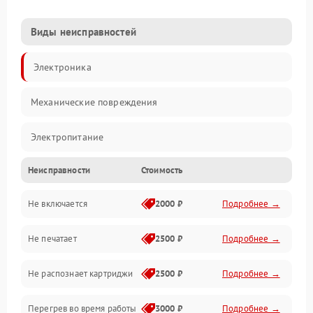
Виды неисправностей
Электроника
Механические повреждения
Электропитание
Неисправности
Стоимость
Работа системы
Не включается
2000 ₽
Подробнее →
Механика
Не печатает
2500 ₽
Подробнее →
Оптика
Не распознает картриджи
2500 ₽
Подробнее →
Программное обеспечение
Перегрев во время работы
3000 ₽
Подробнее →
Корпус/Герметичность