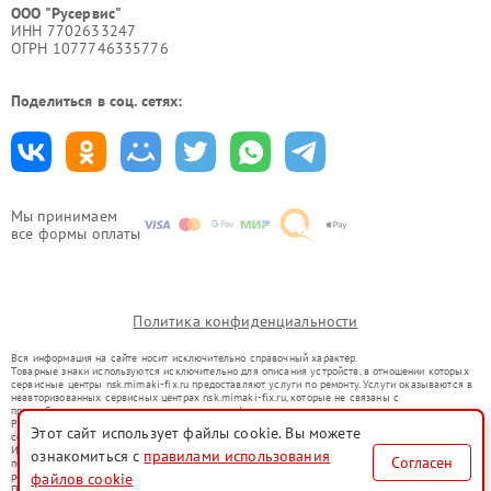
ООО "Русервис"
ИНН 7702633247
ОГРН 1077746335776
Поделиться в соц. сетях:
Мы принимаем
все формы оплаты
Политика конфиденциальности
Вся информация на сайте носит исключительно справочный характер.
Товарные знаки используются исключительно для описания устройств, в отношении которых
сервисные центры nsk.mimaki-fix.ru предоставляют услуги по ремонту. Услуги оказываются в
неавторизованных сервисных центрах nsk.mimaki-fix.ru, которые не связаны с
правообладателями товарных знаков или их официальными представителями.
Ремонт осуществляется для устройств, уже введенных в гражданский оборот в соответствии
Этот сайт использует файлы cookie. Вы можете
со статьей 1487 ГК РФ.
Использование товарных знаков не преследует цели индивидуализации услуг или введения
ознакомиться с
правилами использования
Согласен
потребителей в заблуждение, а служит для информирования о предоставляемых услугах по
файлов cookie
ремонту техники указанных брендов.
Представленная на сайте информация не является публичной офертой, определяемой