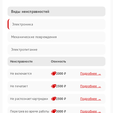
Виды неисправностей
Электроника
Механические повреждения
Электропитание
Неисправности
Стоимость
Работа системы
Не включается
2000 ₽
Подробнее →
Механика
Не печатает
2500 ₽
Подробнее →
Оптика
Не распознает картриджи
2500 ₽
Подробнее →
Программное обеспечение
Перегрев во время работы
3000 ₽
Подробнее →
Корпус/Герметичность