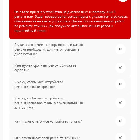
На этапе приема устройства на диагностику и последующий
ремонт вам будет предоставлен заказ-наряд с указанием страховых
обязательств на ваше устройство. Далее, после выполнения работ
по ремонту техники, вы получите акт выполненных работ и
гарантийный талон.
Я уже знаю в чем неисправность и какой
ремонт необходим. Для чего проводить
диагностику?
Мне нужен срочный ремонт. Сможете
сделать?
Я хочу, чтобы мое устройство
ремонтировали при мне.
Я хочу, чтобы мое устройство
ремонтировалось только оригинальными
запчастями.
Как я узнаю, что мое устройство готово?
От чего зависит срок ремонта техники?