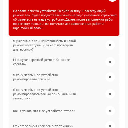
На этапе приема устройства на диагностику и последующий
ремонт вам будет предоставлен заказ-наряд с указанием страховых
обязательств на ваше устройство. Далее, после выполнения работ
по ремонту техники, вы получите акт выполненных работ и
гарантийный талон.
Я уже знаю в чем неисправность и какой
ремонт необходим. Для чего проводить
диагностику?
Мне нужен срочный ремонт. Сможете
сделать?
Я хочу, чтобы мое устройство
ремонтировали при мне.
Я хочу, чтобы мое устройство
ремонтировалось только оригинальными
запчастями.
Как я узнаю, что мое устройство готово?
От чего зависит срок ремонта техники?