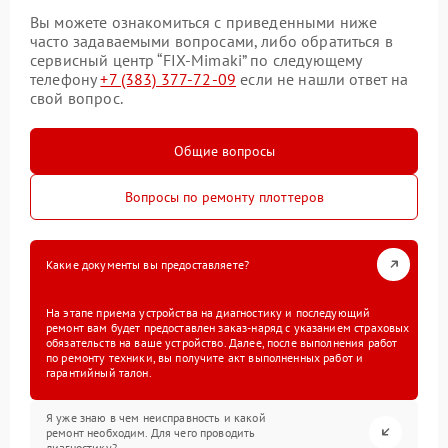
Вы можете ознакомиться с приведенными ниже
часто задаваемыми вопросами, либо обратиться в
сервисный центр “FIX-Mimaki” по следующему
телефону
+7 (383) 377-72-09
если не нашли ответ на
свой вопрос.
Общие вопросы
Вопросы по ремонту плоттеров
Какие документы вы предоставляете?
На этапе приема устройства на диагностику и последующий
ремонт вам будет предоставлен заказ-наряд с указанием страховых
обязательств на ваше устройство. Далее, после выполнения работ
по ремонту техники, вы получите акт выполненных работ и
гарантийный талон.
Я уже знаю в чем неисправность и какой
ремонт необходим. Для чего проводить
диагностику?