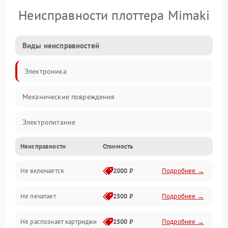
Неисправности плоттера Mimaki
Виды неисправностей
Электроника
Механические повреждения
Электропитание
Неисправности
Стоимость
Работа системы
Не включается
2000 ₽
Подробнее →
Механика
Не печатает
2500 ₽
Подробнее →
Оптика
Не распознает картриджи
2500 ₽
Подробнее →
Программное обеспечение