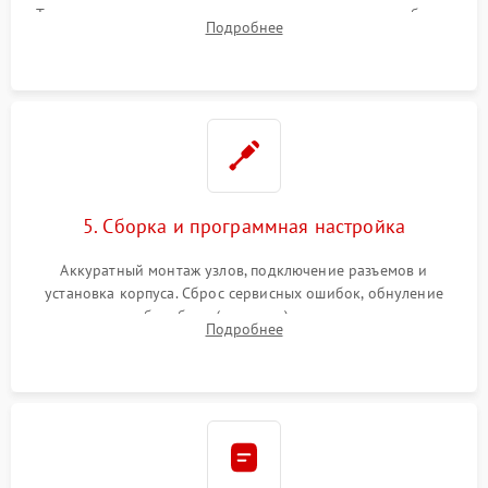
Тщательная очистка тракта печати, контактов и линз блока
Подробнее
лазера (LSU) от просыпанного тонера и пыли.
5. Сборка и программная настройка
Аккуратный монтаж узлов, подключение разъемов и
установка корпуса. Сброс сервисных ошибок, обнуление
счетчиков абсорбера (памперса) или узла переноса,
Подробнее
обновление прошивки и программная калибровка аппарата.