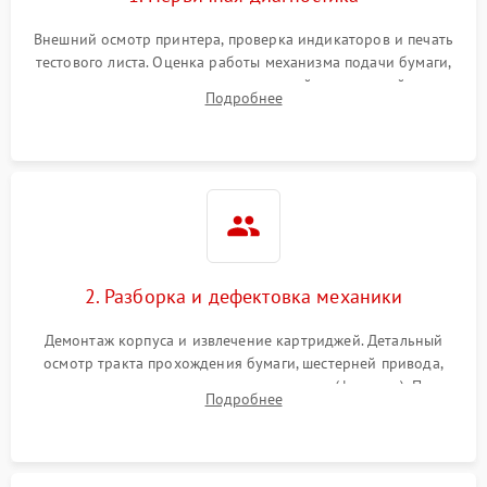
Внешний осмотр принтера, проверка индикаторов и печать
тестового листа. Оценка работы механизма подачи бумаги,
выявление посторонних шумов, замятий и первичный анализ
Подробнее
дефектов печати (полосы, фон, пробелы).
2. Разборка и дефектовка механики
Демонтаж корпуса и извлечение картриджей. Детальный
осмотр тракта прохождения бумаги, шестерней привода,
роликов захвата и узла термозакрепления (фьюзера). Поиск
Подробнее
физического износа и повреждений деталей.