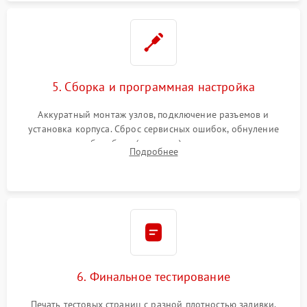
5. Сборка и программная настройка
Аккуратный монтаж узлов, подключение разъемов и
установка корпуса. Сброс сервисных ошибок, обнуление
счетчиков абсорбера (памперса) или узла переноса,
Подробнее
обновление прошивки и программная калибровка аппарата.
6. Финальное тестирование
Печать тестовых страниц с разной плотностью заливки.