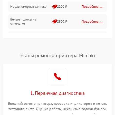
Неравномерная заливка
2200 ₽
Подробнее →
Режим работы
Белые полосы на
Питание и запуск
2800 ₽
Подробнее →
отпечатке
Изображение
Чёрный фон на листе
3000 ₽
Подробнее →
Перекос изображения
2000 ₽
Подробнее →
Этапы ремонта принтера Mimaki
1. Первичная диагностика
Внешний осмотр принтера, проверка индикаторов и печать
тестового листа. Оценка работы механизма подачи бумаги,
выявление посторонних шумов, замятий и первичный анализ