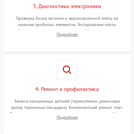
3. Диагностика электроники
Проверка блока питания и высоковольтной платы на
наличие пробитых элементов. Тестирование платы
форматирования, целостности шлейфов, контактов
Подробнее
картриджа и оптопар (датчиков прохождения и наличия
бумаги).
4. Ремонт и профилактика
Замена изношенных деталей (термопленки, резиновых
валов, тормозных площадок). Компонентный ремонт плат.
Тщательная очистка тракта печати, контактов и линз блока
Подробнее
лазера (LSU) от просыпанного тонера и пыли.