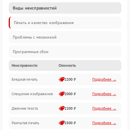
Виды неисправностей
Печать и качество изображения
Проблемы с механикой
Программные сбои
Неисправности
Стоимость
Программные ошибки
Бледная печать
2200 ₽
Подробнее →
Картриджи и расходники
Смещение изображения
2000 ₽
Подробнее →
Механика и узлы
Двоение текста
2200 ₽
Подробнее →
Подключение и интерфейсы
Размытая печать
2500 ₽
Подробнее →
Панель управления и индикация