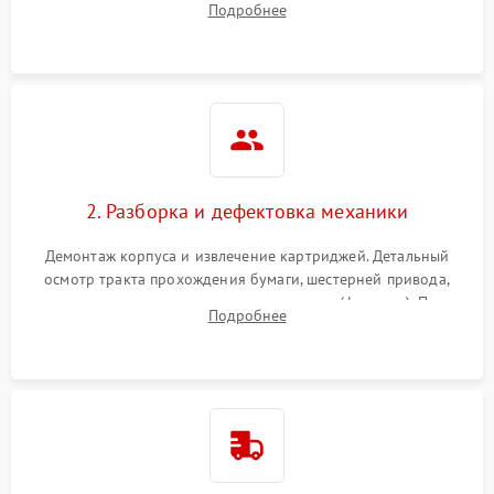
Подробнее
дефектов печати (полосы, фон, пробелы).
2. Разборка и дефектовка механики
Демонтаж корпуса и извлечение картриджей. Детальный
осмотр тракта прохождения бумаги, шестерней привода,
роликов захвата и узла термозакрепления (фьюзера). Поиск
Подробнее
физического износа и повреждений деталей.