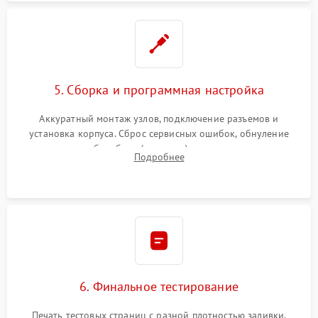
5. Сборка и программная настройка
Аккуратный монтаж узлов, подключение разъемов и
установка корпуса. Сброс сервисных ошибок, обнуление
счетчиков абсорбера (памперса) или узла переноса,
Подробнее
обновление прошивки и программная калибровка аппарата.
6. Финальное тестирование
Печать тестовых страниц с разной плотностью заливки.