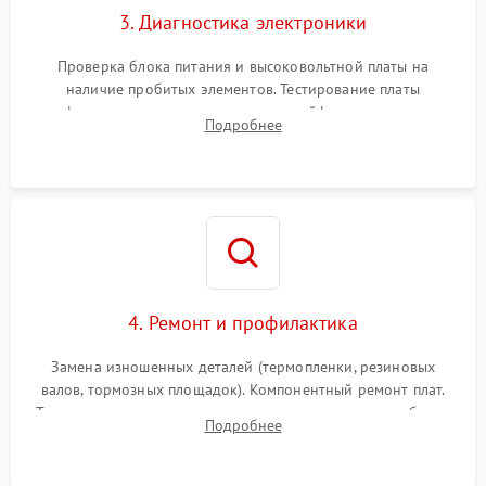
3. Диагностика электроники
Проверка блока питания и высоковольтной платы на
наличие пробитых элементов. Тестирование платы
форматирования, целостности шлейфов, контактов
Подробнее
картриджа и оптопар (датчиков прохождения и наличия
бумаги).
4. Ремонт и профилактика
Замена изношенных деталей (термопленки, резиновых
валов, тормозных площадок). Компонентный ремонт плат.
Тщательная очистка тракта печати, контактов и линз блока
Подробнее
лазера (LSU) от просыпанного тонера и пыли.