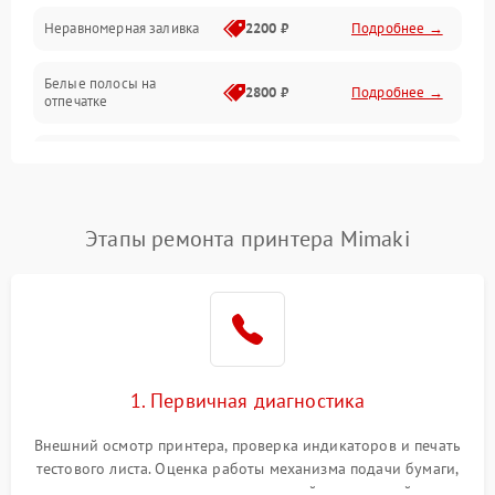
Неравномерная заливка
2200 ₽
Подробнее →
Режим работы
Белые полосы на
Питание и запуск
2800 ₽
Подробнее →
отпечатке
Изображение
Чёрный фон на листе
3000 ₽
Подробнее →
Перекос изображения
2000 ₽
Подробнее →
Этапы ремонта принтера Mimaki
1. Первичная диагностика
Внешний осмотр принтера, проверка индикаторов и печать
тестового листа. Оценка работы механизма подачи бумаги,
выявление посторонних шумов, замятий и первичный анализ