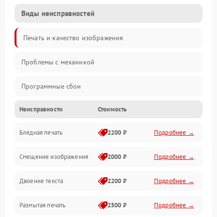
Виды неисправностей
Печать и качество изображения
Проблемы с механикой
Программные сбои
Неисправности
Стоимость
Программные ошибки
Бледная печать
2200 ₽
Подробнее →
Картриджи и расходники
Смещение изображения
2000 ₽
Подробнее →
Механика и узлы
Двоение текста
2200 ₽
Подробнее →
Подключение и интерфейсы
Размытая печать
2500 ₽
Подробнее →
Панель управления и индикация