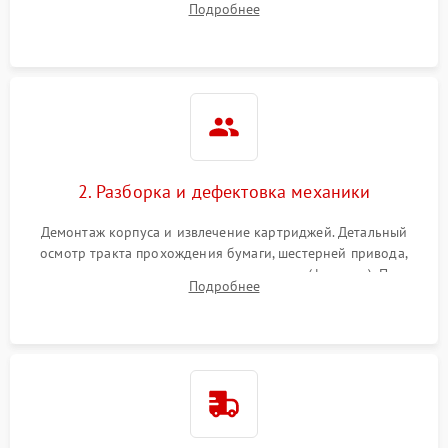
Подробнее
дефектов печати (полосы, фон, пробелы).
2. Разборка и дефектовка механики
Демонтаж корпуса и извлечение картриджей. Детальный
осмотр тракта прохождения бумаги, шестерней привода,
роликов захвата и узла термозакрепления (фьюзера). Поиск
Подробнее
физического износа и повреждений деталей.