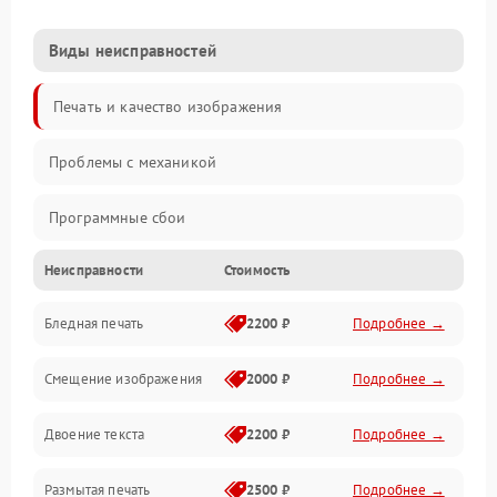
Виды неисправностей
Печать и качество изображения
Проблемы с механикой
Программные сбои
Неисправности
Стоимость
Программные ошибки
Бледная печать
2200 ₽
Подробнее →
Картриджи и расходники
Смещение изображения
2000 ₽
Подробнее →
Механика и узлы
Двоение текста
2200 ₽
Подробнее →
Подключение и интерфейсы
Размытая печать
2500 ₽
Подробнее →
Панель управления и индикация