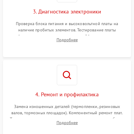
3. Диагностика электроники
Проверка блока питания и высоковольтной платы на
наличие пробитых элементов. Тестирование платы
форматирования, целостности шлейфов, контактов
Подробнее
картриджа и оптопар (датчиков прохождения и наличия
бумаги).
4. Ремонт и профилактика
Замена изношенных деталей (термопленки, резиновых
валов, тормозных площадок). Компонентный ремонт плат.
Тщательная очистка тракта печати, контактов и линз блока
Подробнее
лазера (LSU) от просыпанного тонера и пыли.