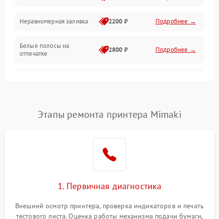
Неравномерная заливка
2200 ₽
Подробнее →
Режим работы
Белые полосы на
Питание и запуск
2800 ₽
Подробнее →
отпечатке
Изображение
Чёрный фон на листе
3000 ₽
Подробнее →
Перекос изображения
2000 ₽
Подробнее →
Этапы ремонта принтера Mimaki
1. Первичная диагностика
Внешний осмотр принтера, проверка индикаторов и печать
тестового листа. Оценка работы механизма подачи бумаги,