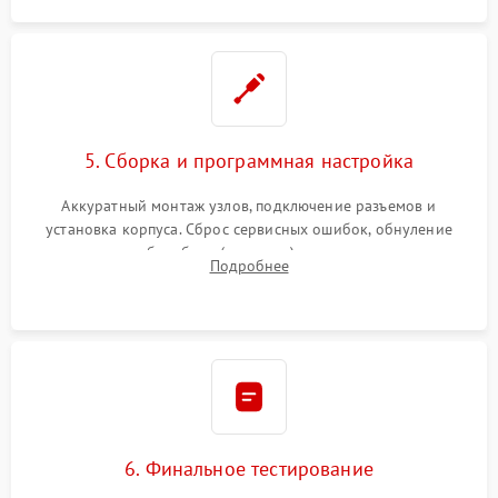
5. Сборка и программная настройка
Аккуратный монтаж узлов, подключение разъемов и
установка корпуса. Сброс сервисных ошибок, обнуление
счетчиков абсорбера (памперса) или узла переноса,
Подробнее
обновление прошивки и программная калибровка аппарата.
6. Финальное тестирование