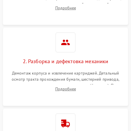
выявление посторонних шумов, замятий и первичный анализ
Подробнее
дефектов печати (полосы, фон, пробелы).
2. Разборка и дефектовка механики
Демонтаж корпуса и извлечение картриджей. Детальный
осмотр тракта прохождения бумаги, шестерней привода,
роликов захвата и узла термозакрепления (фьюзера). Поиск
Подробнее
физического износа и повреждений деталей.