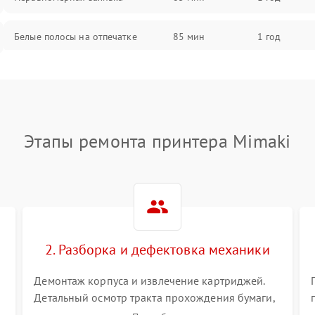
Белые полосы на отпечатке
85 мин
1 год
Чёрный фон на листе
85 мин
1 год
Перекос изображения
80 мин
1 год
Этапы ремонта принтера Mimaki
2. Разборка и дефектовка механики
Демонтаж корпуса и извлечение картриджей.
Детальный осмотр тракта прохождения бумаги,
шестерней привода, роликов захвата и узла