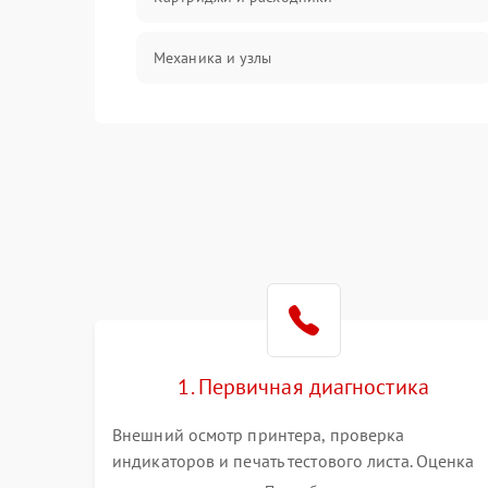
Механика и узлы
Подключение и интерфейсы
Панель управления и индикация
Режим работы
Питание и запуск
Изображение
1. Первичная диагностика
Внешний осмотр принтера, проверка
индикаторов и печать тестового листа. Оценка
работы механизма подачи бумаги, выявление