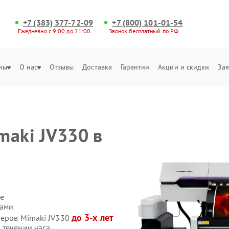
+7 (383) 377-72-09
+7 (800) 101-01-54
Ежедневно с 9:00 до 21:00
Звонок бесплатный по РФ
ны
О нас
Отзывы
Доставка
Гарантии
Акции и скидки
Зая
maki JV330 в
е
сами
до 3-х лет
теров Mimaki JV330
 течении часа