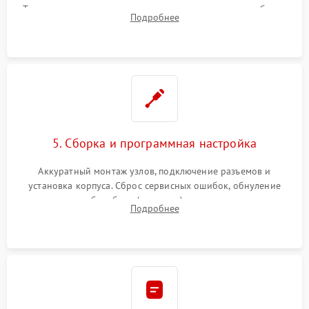
Тщательная очистка тракта печати, контактов и линз блока
Подробнее
лазера (LSU) от просыпанного тонера и пыли.
5. Сборка и программная настройка
Аккуратный монтаж узлов, подключение разъемов и
установка корпуса. Сброс сервисных ошибок, обнуление
счетчиков абсорбера (памперса) или узла переноса,
Подробнее
обновление прошивки и программная калибровка аппарата.