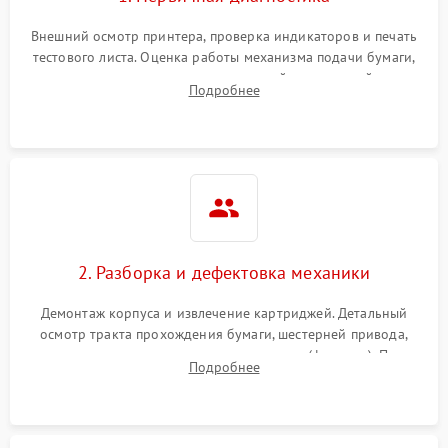
Внешний осмотр принтера, проверка индикаторов и печать
тестового листа. Оценка работы механизма подачи бумаги,
выявление посторонних шумов, замятий и первичный анализ
Подробнее
дефектов печати (полосы, фон, пробелы).
2. Разборка и дефектовка механики
Демонтаж корпуса и извлечение картриджей. Детальный
осмотр тракта прохождения бумаги, шестерней привода,
роликов захвата и узла термозакрепления (фьюзера). Поиск
Подробнее
физического износа и повреждений деталей.