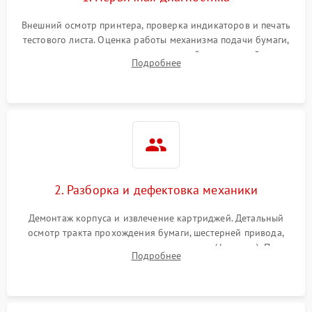
Внешний осмотр принтера, проверка индикаторов и печать
тестового листа. Оценка работы механизма подачи бумаги,
выявление посторонних шумов, замятий и первичный анализ
Подробнее
дефектов печати (полосы, фон, пробелы).
2. Разборка и дефектовка механики
Демонтаж корпуса и извлечение картриджей. Детальный
осмотр тракта прохождения бумаги, шестерней привода,
роликов захвата и узла термозакрепления (фьюзера). Поиск
Подробнее
физического износа и повреждений деталей.