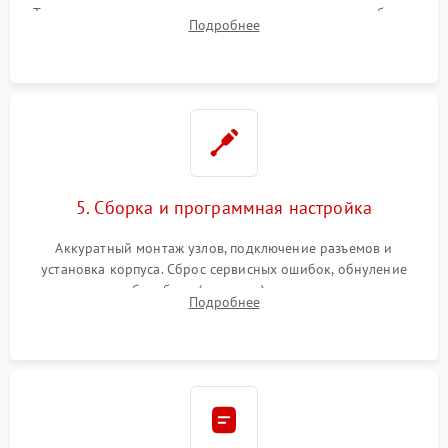
Тщательная очистка тракта печати, контактов и линз блока
Подробнее
лазера (LSU) от просыпанного тонера и пыли.
5. Сборка и программная настройка
Аккуратный монтаж узлов, подключение разъемов и
установка корпуса. Сброс сервисных ошибок, обнуление
счетчиков абсорбера (памперса) или узла переноса,
Подробнее
обновление прошивки и программная калибровка аппарата.