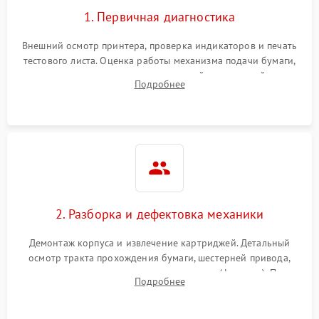
1. Первичная диагностика
Внешний осмотр принтера, проверка индикаторов и печать
тестового листа. Оценка работы механизма подачи бумаги,
выявление посторонних шумов, замятий и первичный анализ
Подробнее
дефектов печати (полосы, фон, пробелы).
2. Разборка и дефектовка механики
Демонтаж корпуса и извлечение картриджей. Детальный
осмотр тракта прохождения бумаги, шестерней привода,
роликов захвата и узла термозакрепления (фьюзера). Поиск
Подробнее
физического износа и повреждений деталей.