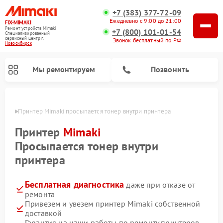
+7 (383) 377-72-09
Ежедневно с 9:00 до 21:00
FIX-MIMAKI
Ремонт устройств Mimaki
+7 (800) 101-01-54
Специализированный
cервисный центр г.
Звонок бесплатный по РФ
Новосибирск
Мы ремонтируем
Позвонить
ирске
Принтер Mimaki просыпается тонер внутри принтера
Принтер
Mimaki
Просыпается тонер внутри
принтера
Бесплатная диагностика
даже при отказе от
ремонта
Привезем и увезем принтер Mimaki собственной
доставкой
Гарантия на наши работы по ремонту принтеров