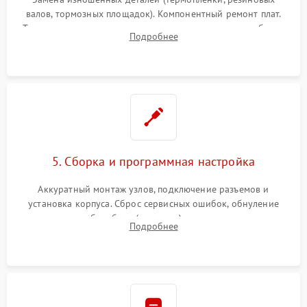
валов, тормозных площадок). Компонентный ремонт плат.
Тщательная очистка тракта печати, контактов и линз блока
Подробнее
лазера (LSU) от просыпанного тонера и пыли.
5. Сборка и программная настройка
Аккуратный монтаж узлов, подключение разъемов и
установка корпуса. Сброс сервисных ошибок, обнуление
счетчиков абсорбера (памперса) или узла переноса,
Подробнее
обновление прошивки и программная калибровка аппарата.