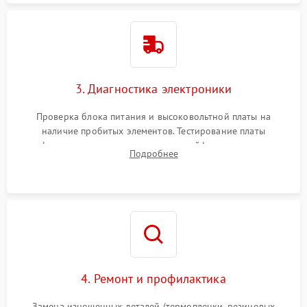
3. Диагностика электроники
Проверка блока питания и высоковольтной платы на
наличие пробитых элементов. Тестирование платы
форматирования, целостности шлейфов, контактов
Подробнее
картриджа и оптопар (датчиков прохождения и наличия
бумаги).
4. Ремонт и профилактика
Замена изношенных деталей (термопленки, резиновых