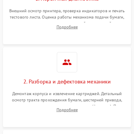
Внешний осмотр принтера, проверка индикаторов и печать
тестового листа. Оценка работы механизма подачи бумаги,
выявление посторонних шумов, замятий и первичный анализ
Подробнее
дефектов печати (полосы, фон, пробелы).
2. Разборка и дефектовка механики
Демонтаж корпуса и извлечение картриджей. Детальный
осмотр тракта прохождения бумаги, шестерней привода,
роликов захвата и узла термозакрепления (фьюзера). Поиск
Подробнее
физического износа и повреждений деталей.