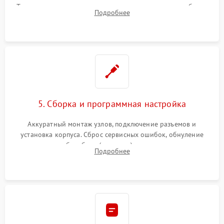
Тщательная очистка тракта печати, контактов и линз блока
Подробнее
лазера (LSU) от просыпанного тонера и пыли.
5. Сборка и программная настройка
Аккуратный монтаж узлов, подключение разъемов и
установка корпуса. Сброс сервисных ошибок, обнуление
счетчиков абсорбера (памперса) или узла переноса,
Подробнее
обновление прошивки и программная калибровка аппарата.