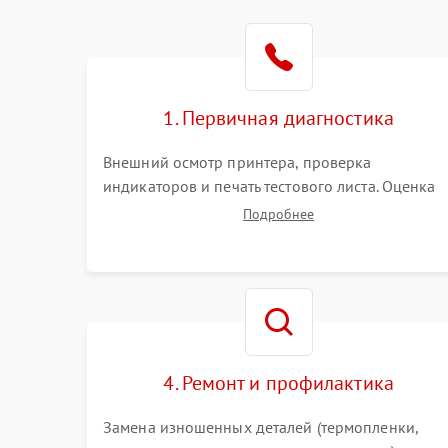
1. Первичная диагностика
Внешний осмотр принтера, проверка
индикаторов и печать тестового листа. Оценка
работы механизма подачи бумаги, выявление
Подробнее
посторонних шумов, замятий и первичный
анализ дефектов печати (полосы, фон, пробелы)
4. Ремонт и профилактика
Замена изношенных деталей (термопленки,