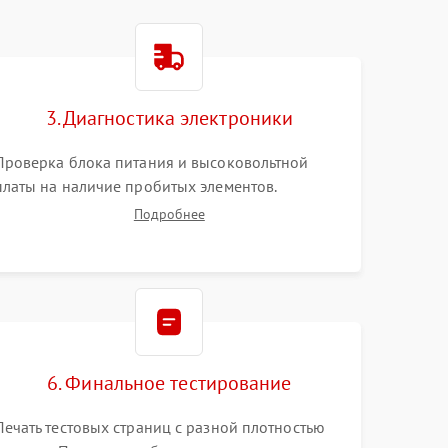
3. Диагностика электроники
Проверка блока питания и высоковольтной
платы на наличие пробитых элементов.
Тестирование платы форматирования,
Подробнее
целостности шлейфов, контактов картриджа и
оптопар (датчиков прохождения и наличия
бумаги).
6. Финальное тестирование
Печать тестовых страниц с разной плотностью