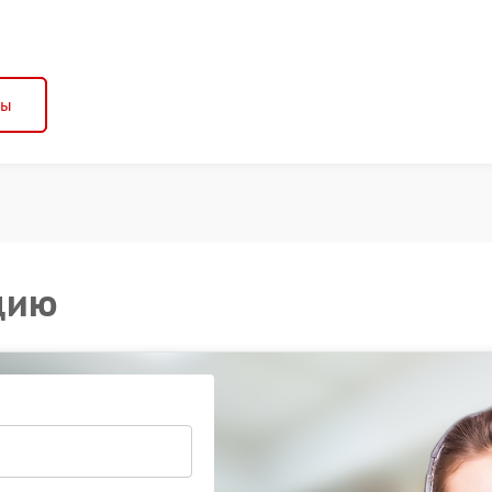
ны
цию