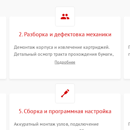
2. Разборка и дефектовка механики
Демонтаж корпуса и извлечение картриджей.
Детальный осмотр тракта прохождения бумаги,
шестерней привода, роликов захвата и узла
Подробнее
термозакрепления (фьюзера). Поиск
.
физического износа и повреждений деталей.
5. Сборка и программная настройка
Аккуратный монтаж узлов, подключение