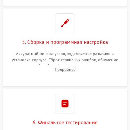
5. Сборка и программная настройка
Аккуратный монтаж узлов, подключение разъемов и
установка корпуса. Сброс сервисных ошибок, обнуление
счетчиков абсорбера (памперса) или узла переноса,
Подробнее
обновление прошивки и программная калибровка аппарата.
6. Финальное тестирование