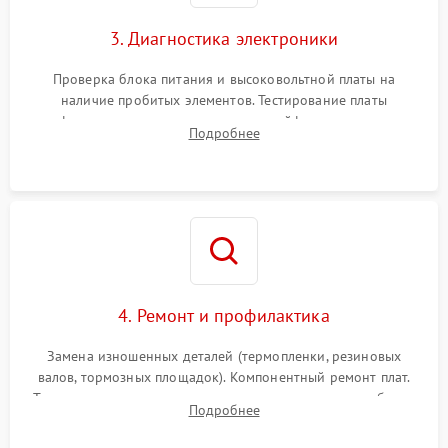
3. Диагностика электроники
Проверка блока питания и высоковольтной платы на
наличие пробитых элементов. Тестирование платы
форматирования, целостности шлейфов, контактов
Подробнее
картриджа и оптопар (датчиков прохождения и наличия
бумаги).
4. Ремонт и профилактика
Замена изношенных деталей (термопленки, резиновых
валов, тормозных площадок). Компонентный ремонт плат.
Тщательная очистка тракта печати, контактов и линз блока
Подробнее
лазера (LSU) от просыпанного тонера и пыли.