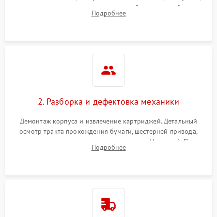
выявление посторонних шумов, замятий и первичный анализ
Подробнее
дефектов печати (полосы, фон, пробелы).
2. Разборка и дефектовка механики
Демонтаж корпуса и извлечение картриджей. Детальный
осмотр тракта прохождения бумаги, шестерней привода,
роликов захвата и узла термозакрепления (фьюзера). Поиск
Подробнее
физического износа и повреждений деталей.