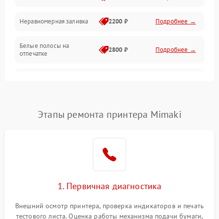
Неравномерная заливка
2200 ₽
Подробнее →
Режим работы
Белые полосы на
Питание и запуск
2800 ₽
Подробнее →
отпечатке
Изображение
Чёрный фон на листе
3000 ₽
Подробнее →
Перекос изображения
2000 ₽
Подробнее →
Этапы ремонта принтера Mimaki
1. Первичная диагностика
Внешний осмотр принтера, проверка индикаторов и печать
тестового листа. Оценка работы механизма подачи бумаги,