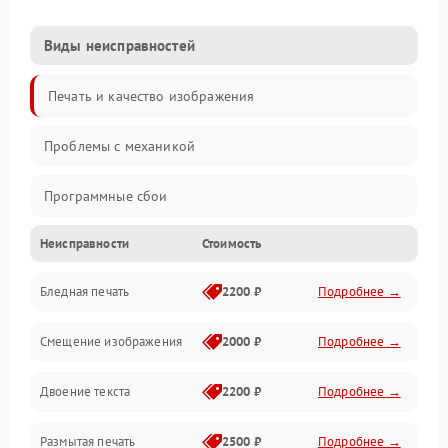
Виды неисправностей
Печать и качество изображения
Проблемы с механикой
Программные сбои
Неисправности
Стоимость
Программные ошибки
Бледная печать
2200 ₽
Подробнее →
Картриджи и расходники
Смещение изображения
2000 ₽
Подробнее →
Механика и узлы
Двоение текста
2200 ₽
Подробнее →
Подключение и интерфейсы
Размытая печать
2500 ₽
Подробнее →
Панель управления и индикация