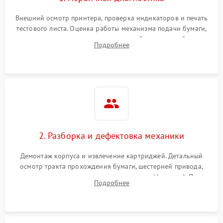
Внешний осмотр принтера, проверка индикаторов и печать
тестового листа. Оценка работы механизма подачи бумаги,
выявление посторонних шумов, замятий и первичный анализ
Подробнее
дефектов печати (полосы, фон, пробелы).
2. Разборка и дефектовка механики
Демонтаж корпуса и извлечение картриджей. Детальный
осмотр тракта прохождения бумаги, шестерней привода,
роликов захвата и узла термозакрепления (фьюзера). Поиск
Подробнее
физического износа и повреждений деталей.