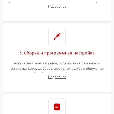
Тщательная очистка тракта печати, контактов и линз блока
Подробнее
лазера (LSU) от просыпанного тонера и пыли.
5. Сборка и программная настройка
Аккуратный монтаж узлов, подключение разъемов и
установка корпуса. Сброс сервисных ошибок, обнуление
счетчиков абсорбера (памперса) или узла переноса,
Подробнее
обновление прошивки и программная калибровка аппарата.