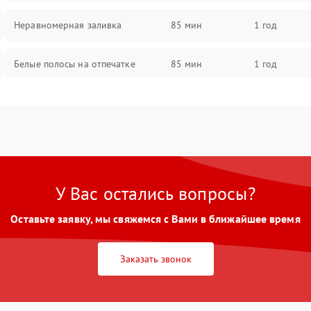
Неравномерная заливка
85 мин
1 год
Белые полосы на отпечатке
85 мин
1 год
Чёрный фон на листе
85 мин
1 год
Перекос изображения
80 мин
1 год
У Вас остались вопросы?
Оставьте заявку, мы свяжемся с Вами в ближайшее время
Заказать звонок