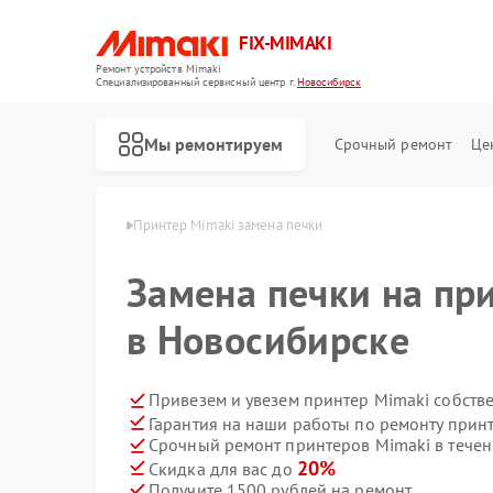
FIX-MIMAKI
Ремонт устройств Mimaki
Специализированный cервисный центр г.
Новосибирск
Мы ремонтируем
Срочный ремонт
Це
aki в Новосибирске
Принтер Mimaki замена печки
Замена печки на пр
в Новосибирске
Привезем и увезем принтер Mimaki собств
Гарантия на наши работы по ремонту прин
Срочный ремонт принтеров Mimaki в течен
20%
Скидка для вас до
Получите 1500 рублей на ремонт