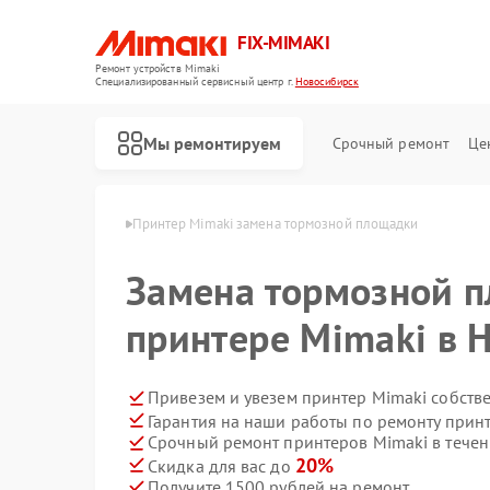
FIX-MIMAKI
Ремонт устройств Mimaki
Специализированный cервисный центр г.
Новосибирск
Мы ремонтируем
Срочный ремонт
Це
aki в Новосибирске
Принтер Mimaki замена тормозной площадки
Замена тормозной 
принтере Mimaki в 
Привезем и увезем принтер Mimaki собств
Гарантия на наши работы по ремонту прин
Срочный ремонт принтеров Mimaki в течен
20%
Скидка для вас до
Получите 1500 рублей на ремонт