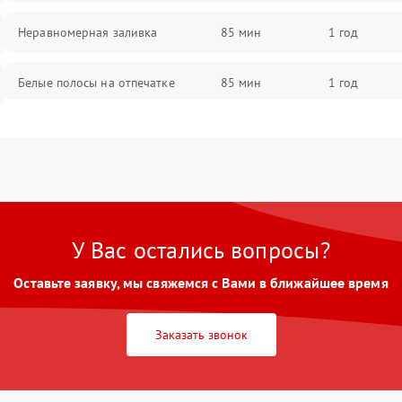
Неравномерная заливка
85 мин
1 год
Белые полосы на отпечатке
85 мин
1 год
Чёрный фон на листе
85 мин
1 год
Перекос изображения
80 мин
1 год
У Вас остались вопросы?
Оставьте заявку, мы свяжемся с Вами в ближайшее время
Заказать звонок