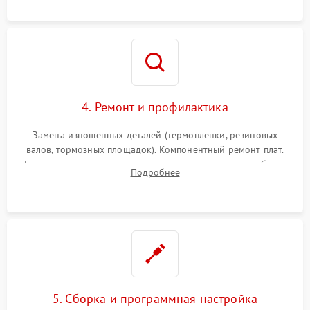
бумаги).
4. Ремонт и профилактика
Замена изношенных деталей (термопленки, резиновых
валов, тормозных площадок). Компонентный ремонт плат.
Тщательная очистка тракта печати, контактов и линз блока
Подробнее
лазера (LSU) от просыпанного тонера и пыли.
5. Сборка и программная настройка