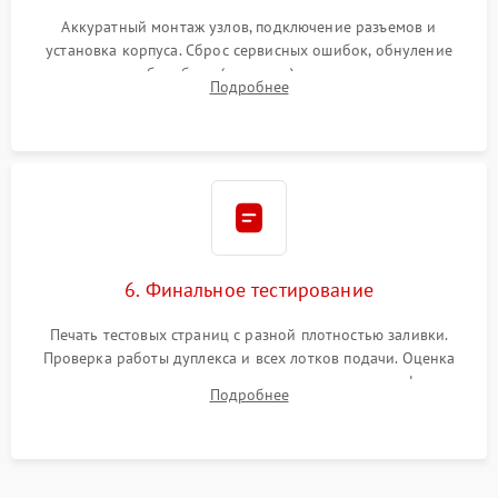
Аккуратный монтаж узлов, подключение разъемов и
установка корпуса. Сброс сервисных ошибок, обнуление
счетчиков абсорбера (памперса) или узла переноса,
Подробнее
обновление прошивки и программная калибровка аппарата.
6. Финальное тестирование
Печать тестовых страниц с разной плотностью заливки.
Проверка работы дуплекса и всех лотков подачи. Оценка
качества запекания тонера и полное отсутствие дефектов
Подробнее
изображения перед выдачей готового устройства.