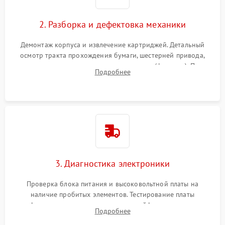
2. Разборка и дефектовка механики
Демонтаж корпуса и извлечение картриджей. Детальный
осмотр тракта прохождения бумаги, шестерней привода,
роликов захвата и узла термозакрепления (фьюзера). Поиск
Подробнее
физического износа и повреждений деталей.
3. Диагностика электроники
Проверка блока питания и высоковольтной платы на
наличие пробитых элементов. Тестирование платы
форматирования, целостности шлейфов, контактов
Подробнее
картриджа и оптопар (датчиков прохождения и наличия