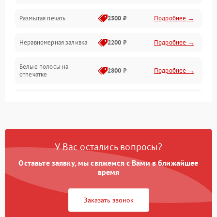
Размытая печать
2500 ₽
Подробнее →
Панель управления и индикация
Неравномерная заливка
2200 ₽
Подробнее →
Режим работы
Белые полосы на
Питание и запуск
2800 ₽
Подробнее →
отпечатке
Изображение
Чёрный фон на листе
3000 ₽
Подробнее →
Перекос изображения
2000 ₽
Подробнее →
У Вас остались вопросы?
Оставьте заявку, мы свяжемся с Вами в ближайшее
время
Заказать звонок