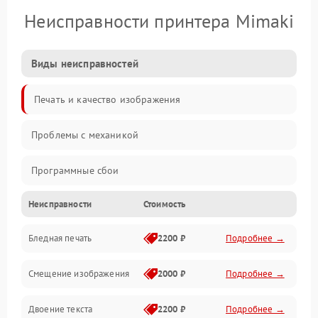
Неисправности принтера Mimaki
Виды неисправностей
Печать и качество изображения
Проблемы с механикой
Программные сбои
Неисправности
Стоимость
Программные ошибки
Бледная печать
2200 ₽
Подробнее →
Картриджи и расходники
Смещение изображения
2000 ₽
Подробнее →
Механика и узлы
Двоение текста
2200 ₽
Подробнее →
Подключение и интерфейсы