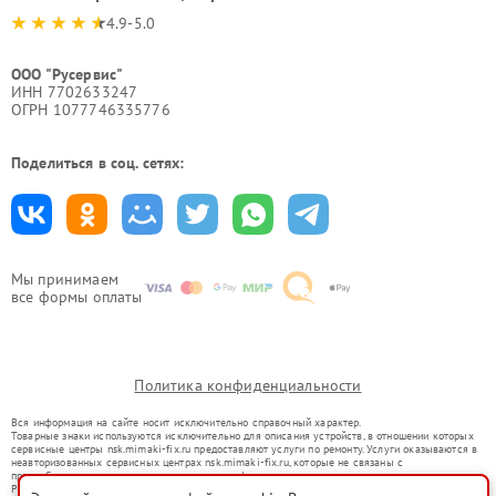
4.9-5.0
ООО "Русервис"
ИНН 7702633247
ОГРН 1077746335776
Поделиться в соц. сетях:
Мы принимаем
все формы оплаты
Политика конфиденциальности
Вся информация на сайте носит исключительно справочный характер.
Товарные знаки используются исключительно для описания устройств, в отношении которых
сервисные центры nsk.mimaki-fix.ru предоставляют услуги по ремонту. Услуги оказываются в
неавторизованных сервисных центрах nsk.mimaki-fix.ru, которые не связаны с
правообладателями товарных знаков или их официальными представителями.
Ремонт осуществляется для устройств, уже введенных в гражданский оборот в соответствии